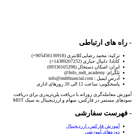
- راه های ارتباطی
ترکیه: محمد رضایی‌کلانتری (905456136918+)
کانادا: دانیال جباری (14389207252+)
ایران: اشکان دستخال (09336165298)
تلگرام: Info_mdt_academy@
آدرس ایمیل : info@mdtfinancial.com
پاسخگویی: ساعت 12 الی 20 روزهای اداری
آموزش معامله‌گری روزانه با دریافت پلن‌تریدری برای دریافت
سودهای مستمر در فارکس، سهام و ارز‌دیجیتال به سبک MDT
- فهرست سفارشی
آموزش فارکس، ارزدیجیتال
دوره‌های آموزشی