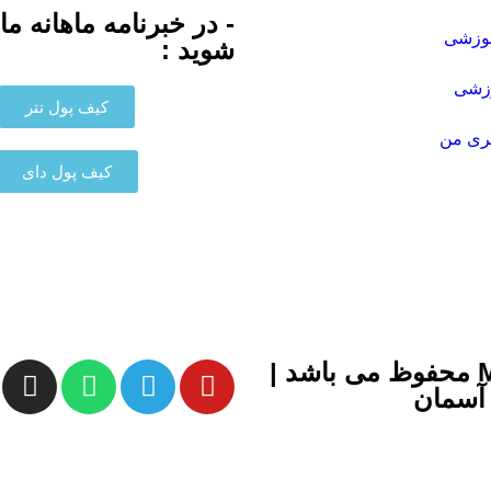
- در خبرنامه ماهانه م
موزشی
شوید :
زشی
کیف پول تتر
ری من
کیف پول دای
تمامی حقوق برای سایت MDTFINANCIAL محفوظ می باشد |
آسمان