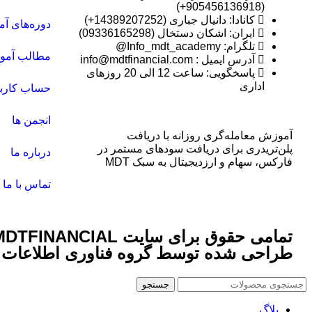
(905456136918+)
کانادا: دانیال جباری (14389207252+)
دوره‌های آ
ایران: اشکان دستخال (09336165298)
تلگرام: Info_mdt_academy@
مطالب آمو
آدرس ایمیل : info@mdtfinancial.com
پاسخگویی: ساعت 12 الی 20 روزهای
اداری
حساب کارب
انجمن ها
آموزش معامله‌گری روزانه با دریافت
پلن‌تریدری برای دریافت سودهای مستمر در
درباره ما
فارکس، سهام و ارز‌دیجیتال به سبک MDT
تماس با ما
طراحی شده توسط گروه فناوری اطلاعات 
جستجو
بلاگ