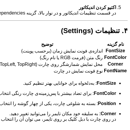
اکتیو کردن اندیکاتور
در قسمت تنظیمات اندیکاتور و در نوار بالا، گزینه Dependencies را انتخاب کنید و گزینه Allow DLL imports را تیک بزنید.
۴. تنظیمات (Settings)
نام گزینه
توضیح
FontSize
اندازه‌ی فونت نمایش زمان (برحسب پوینت)
FontColor
رنگ متن (فرمت RGB یا نام رنگ)
Corner
محل نمایش شمارشگر روی چارت (TopLeft, TopRight, …)
FontName
نوع فونت نمایش در چارت
FontSize
: به‌دلخواه برای خوانایی بهتر تنظیم کنید.
FontColor
: برای تضاد بیشتر با پس‌زمینه‌ی چارت رنگی انتخا
Position
: بسته به شلوغی چارت، یکی از چهار گوشه را انتخاب 
Corner:
به سلیقه خود مکان تایمر را می‌توانید تغییر دهید.
در روی چارت با دبل کلیک بر روی تایمر، می توان آن را انتخاب کرد و مکان تای