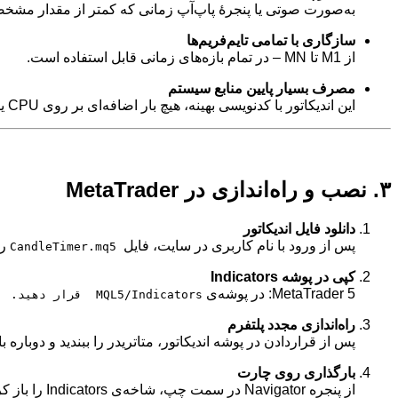
به‌صورت صوتی یا پنجرهٔ پاپ‌آپ زمانی که کمتر از مقدار مشخصی (مثلاً 10 ثانیه) به بسته شدن کندل مانده باشد، شما 
سازگاری با تمامی تایم‌فریم‌ها
از M1 تا MN – در تمام بازه‌های زمانی قابل استفاده است.
مصرف بسیار پایین منابع سیستم
این اندیکاتور با کدنویسی بهینه، هیچ بار اضافه‌ای بر روی CPU یا حافظهٔ شما نمی‌گذارد.
۳. نصب و راه‌اندازی در MetaTrader
دانلود فایل اندیکاتور
پس از ورود با نام کاربری در سایت، فایل
را
CandleTimer.mq5
کپی در پوشه Indicators
MetaTrader 5: در پوشه‌ی
MQL5/Indicators قرار دهید.
راه‌اندازی مجدد پلتفرم
پس از قرار‌دادن در پوشه اندیکاتور، متاتریدر را ببندید و دوباره ب
بارگذاری روی چارت
از پنجره Navigator در سمت چپ، شاخه‌ی Indicators را باز کرده و