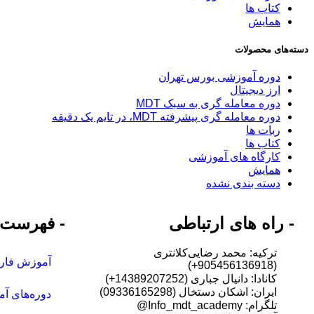
کتاب ها
همایش
دسته‌های محصولات
دوره آموزشی بورس تهران
ارز دیجیتال
دوره معامله گری به سبک MDT
دوره معامله گری پیشرفته MDT، در تایم یک دقیقه
ربات ها
کتاب ها
کارگاه های آموزشی
همایش
دسته بندی نشده
- راه های ارتباطی
- فهرست
ترکیه: محمد رضایی‌کلانتری
آموزش فارک
(905456136918+)
کانادا: دانیال جباری (14389207252+)
ایران: اشکان دستخال (09336165298)
دوره‌های آ
تلگرام: Info_mdt_academy@