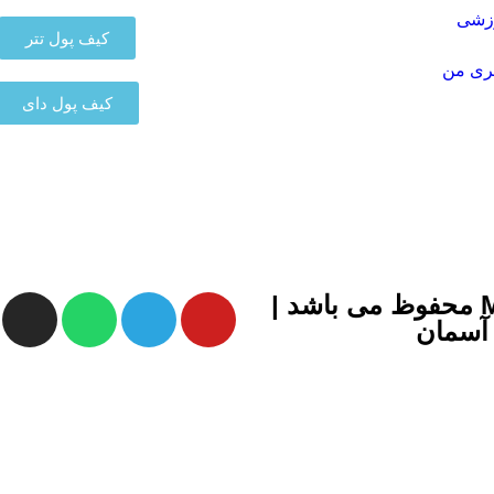
زشی
کیف پول تتر
ری من
کیف پول دای
تمامی حقوق برای سایت MDTFINANCIAL محفوظ می باشد |
آسمان